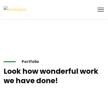
Portfolio
Look how wonderful work
we have done!
At vero eos et accusamus et iusto odio digni goiku ssimos
ducimus qui blanditiis praese. Ntium voluum deleniti atque
corrupti quos.