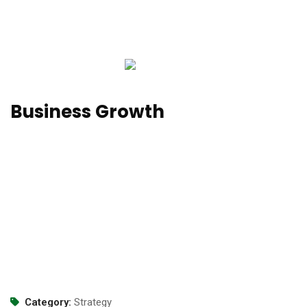
Business Growth
Dut perspiciatis unde omnis iste natus error sit voluptatems
accusantium doloremqu laudan tiums ut, totams se aperiam,
eaque ipsa quae ab illo inventore veritatis et quasi architecto
beatae duis autems vell eums iriure dolors in hendrerit saep.
Eveniet in vulputate velit esse molestie cons to equat, vel illum
dolore eu feugiat nulla facilisis seds eros sed et accumsan et
iusto odio dignis sim. Temporibus autem.
Category:
Strategy