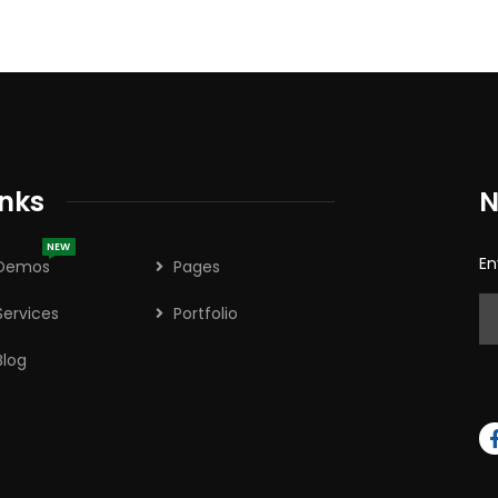
inks
N
NEW
En
Demos
Pages
Services
Portfolio
Blog