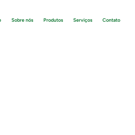
e
Sobre nós
Produtos
Serviços
Contato
mus et iusto odio digni goiku ssimos ducimus
 Ntium voluum deleniti atque corrupti quos.