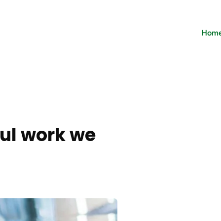
Hom
ul work we
At vero eos et accusa
qui blanditiis praese.