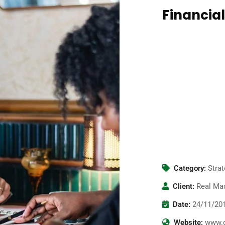
Financial
Dut perspiciatis un
voluptatems accus
totams se aperiam,
veritatis et quasi 
eums iriure dolors 
Eveniet in vulputat
vel illum dolore eu
accumsan et iusto
Category:
Stra
Client:
Real Mad
Date:
24/11/20
Website:
www.g