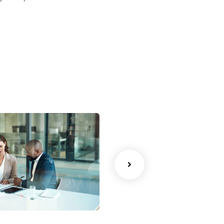
Smart Money Move
Finance
ng Made Easy