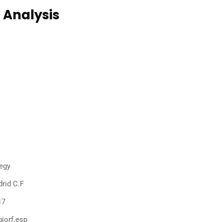
 Analysis
de omnis iste natus error sit
antium doloremqu laudan tiums ut,
 eaque ipsa quae ab illo inventore
architecto beatae duis autems vell
in hendrerit saep.
e velit esse molestie cons to equat,
 feugiat nulla facilisis seds eros sed et
 odio dignis sim. Temporibus autem.
tegy
rid C.F
17
iorf.esp