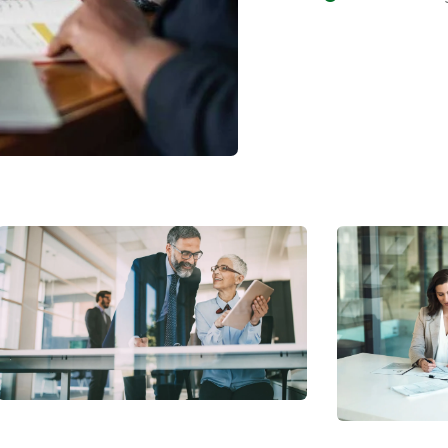
Grow Your Wealth
Investi
Finance
Finance