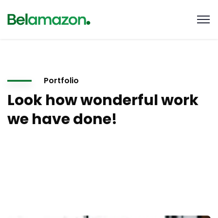
Portfolio
Look how wonderful work
we have done!
At vero eos et accusamus et iusto odio digni goiku ssimos
ducimus qui blanditiis praese. Ntium voluum deleniti atque
corrupti quos.