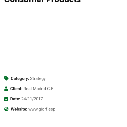
Dut perspiciatis unde omnis iste natus error sit voluptatems
accusantium doloremqu laudan tiums ut, totams se aperiam,
eaque ipsa quae ab illo inventore veritatis et quasi architecto
beatae duis autems vell eums iriure dolors in hendrerit saep.
Eveniet in vulputate velit esse molestie cons to equat, vel
illum dolore eu feugiat nulla facilisis seds eros sed et
accumsan et iusto odio dignis sim. Temporibus autem.
Category:
Strategy
Client:
Real Madrid C.F
Date:
24/11/2017
Website:
www.giorf.esp